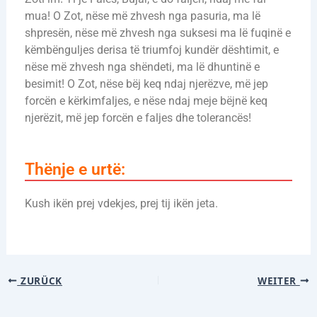
mua! O Zot, nëse më zhvesh nga pasuria, ma lë
shpresën, nëse më zhvesh nga suksesi ma lë fuqinë e
këmbënguljes derisa të triumfoj kundër dështimit, e
nëse më zhvesh nga shëndeti, ma lë dhuntinë e
besimit! O Zot, nëse bëj keq ndaj njerëzve, më jep
forcën e kërkimfaljes, e nëse ndaj meje bëjnë keq
njerëzit, më jep forcën e faljes dhe tolerancës!
Thënje e urtë:
Kush ikën prej vdekjes, prej tij ikën jeta.
ZURÜCK
WEITER