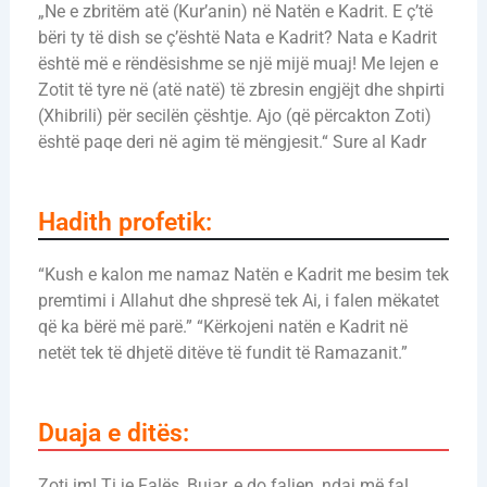
„Ne e zbritëm atë (Kur’anin) në Natën e Kadrit. E ç’të
bëri ty të dish se ç’është Nata e Kadrit? Nata e Kadrit
është më e rëndësishme se një mijë muaj! Me lejen e
Zotit të tyre në (atë natë) të zbresin engjëjt dhe shpirti
(Xhibrili) për secilën çështje. Ajo (që përcakton Zoti)
është paqe deri në agim të mëngjesit.“ Sure al Kadr
Hadith profetik:
“Kush e kalon me namaz Natën e Kadrit me besim tek
premtimi i Allahut dhe shpresë tek Ai, i falen mëkatet
që ka bërë më parë.” “Kërkojeni natën e Kadrit në
netët tek të dhjetë ditëve të fundit të Ramazanit.”
Duaja e ditës:
Zoti im! Ti je Falës, Bujar, e do faljen, ndaj më fal