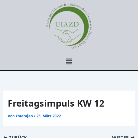
Zum
Inhalt
springen
Menü
Freitagsimpuls KW 12
Von
zmerajan
/
25. März 2022
ZURÜCK
WEITER