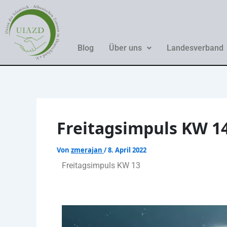
Zum
Inhalt
springen
Blog
Über uns
Landesverband
Freitagsimpuls KW 1
Von
zmerajan
/
8. April 2022
Freitagsimpuls KW 13