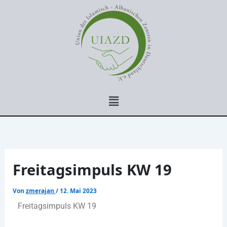
Zum
Inhalt
springen
Menü
Freitagsimpuls KW 19
Von
zmerajan
/
12. Mai 2023
Freitagsimpuls KW 19