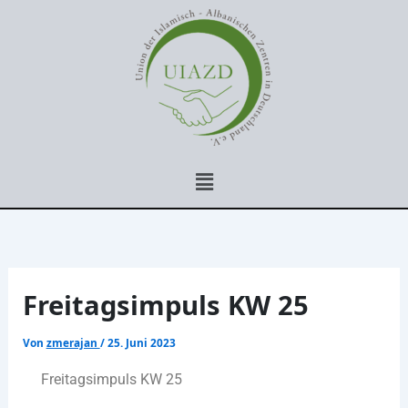
Zum
Inhalt
springen
Menü
Freitagsimpuls KW 25
Von
zmerajan
/
25. Juni 2023
Freitagsimpuls KW 25