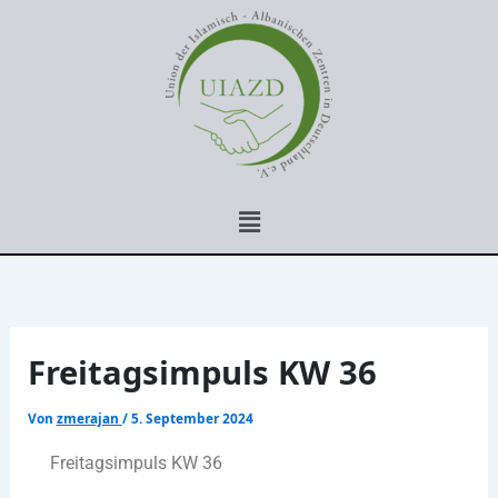
Zum
Inhalt
springen
Menü
Freitagsimpuls KW 36
Von
zmerajan
/
5. September 2024
Freitagsimpuls KW 36