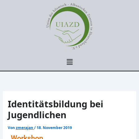
Zum
Inhalt
springen
Menü
Identitätsbildung bei
Jugendlichen
Von
zmerajan
/
18. November 2019
Workshop