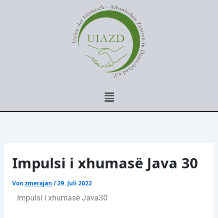
Zum
Inhalt
springen
Menü
Impulsi i xhumasë Java 30
Von
zmerajan
/
29. Juli 2022
Impulsi i xhumasë Java30