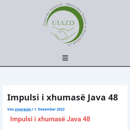
Zum
Inhalt
springen
Menü
Impulsi i xhumasë Java 48
Von
zmerajan
/
1. Dezember 2022
Impulsi i xhumasë Java 48