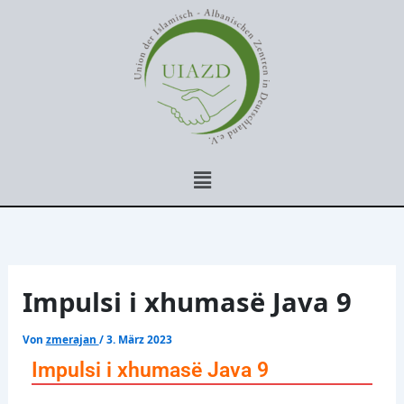
Zum
Inhalt
springen
Menü
Impulsi i xhumasë Java 9
Von
zmerajan
/
3. März 2023
Impulsi i xhumasë Java 9