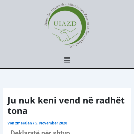
Zum
Inhalt
springen
Menü
Ju nuk keni vend në radhët
tona
Von
zmerajan
/
5. November 2020
Deklaratë për shtyp