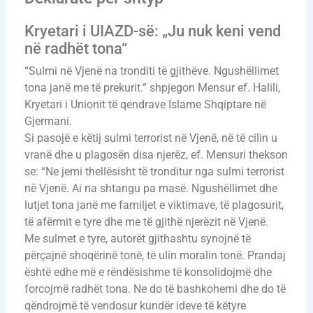
Kryetari i UIAZD-së: „Ju nuk keni vend
në radhët tona“
“Sulmi në Vjenë na tronditi të gjithëve. Ngushëllimet
tona janë me të prekurit.” shpjegon Mensur ef. Halili,
Kryetari i Unionit të qendrave Islame Shqiptare në
Gjermani.
Si pasojë e këtij sulmi terrorist në Vjenë, në të cilin u
vranë dhe u plagosën disa njerëz, ef. Mensuri thekson
se: “Ne jemi thellësisht të tronditur nga sulmi terrorist
në Vjenë. Ai na shtangu pa masë. Ngushëllimet dhe
lutjet tona janë me familjet e viktimave, të plagosurit,
të afërmit e tyre dhe me të gjithë njerëzit në Vjenë.
Me sulmet e tyre, autorët gjithashtu synojnë të
përçajnë shoqërinë tonë, të ulin moralin tonë. Prandaj
është edhe më e rëndësishme të konsolidojmë dhe
forcojmë radhët tona. Ne do të bashkohemi dhe do të
qëndrojmë të vendosur kundër ideve të këtyre