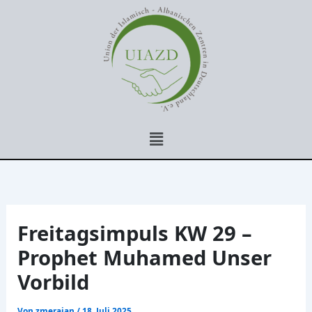
Zum
Inhalt
springen
Menü
Freitagsimpuls KW 29 –
Prophet Muhamed Unser
Vorbild
Von
zmerajan
/
18. Juli 2025