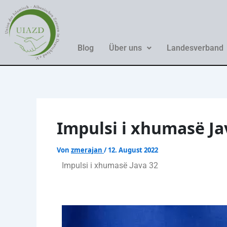
Zum
Inhalt
springen
Blog
Über uns
Landesverband
Impulsi i xhumasë Ja
Von
zmerajan
/
12. August 2022
Impulsi i xhumasë Java 32