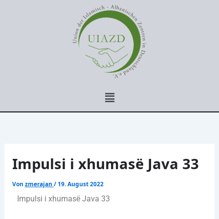
Zum
Inhalt
springen
Menü
Impulsi i xhumasë Java 33
Von
zmerajan
/
19. August 2022
Impulsi i xhumasë Java 33