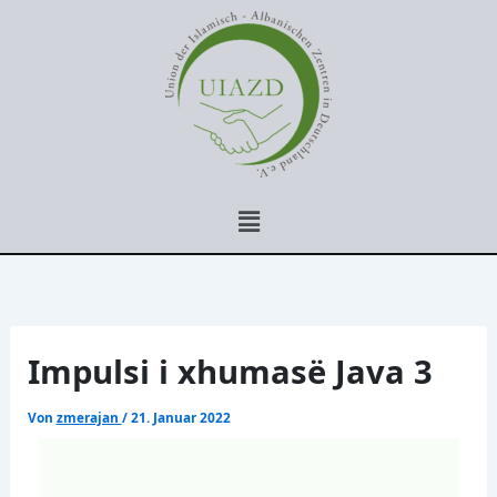
Zum
Inhalt
springen
Menü
Impulsi i xhumasë Java 3
Von
zmerajan
/
21. Januar 2022